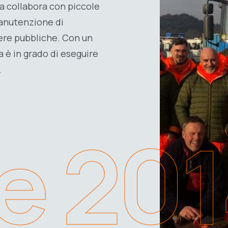
da collabora con piccole
manutenzione di
pere pubbliche. Con un
 è in grado di eseguire
.
e 20