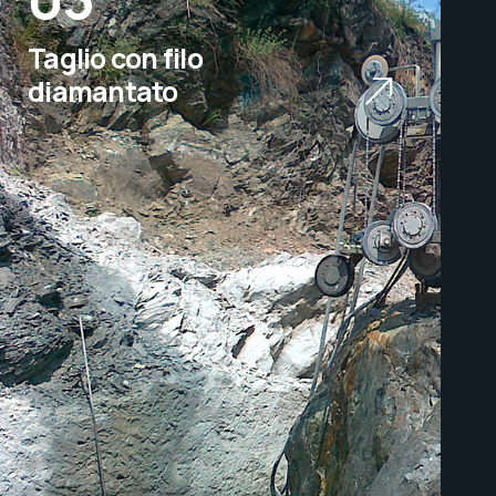
Taglio con filo
diamantato