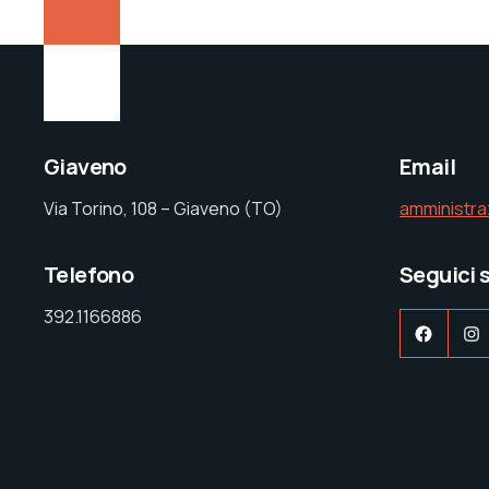
Giaveno
Email
Via Torino, 108 – Giaveno (TO)
amministr
Telefono
Seguici 
392.1166886
Faceb
I