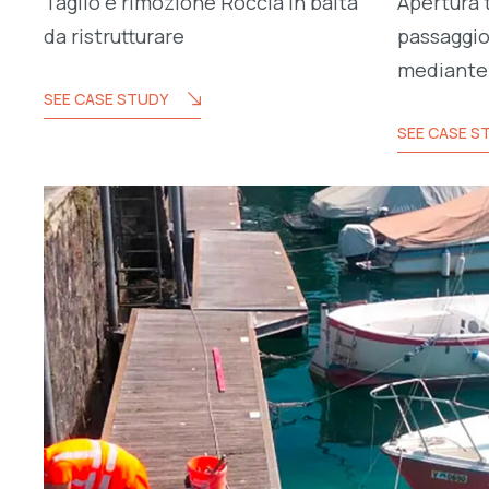
Taglio e rimozione Roccia in baita
Apertura t
da ristrutturare
passaggio
mediante 
SEE CASE STUDY
SEE CASE S