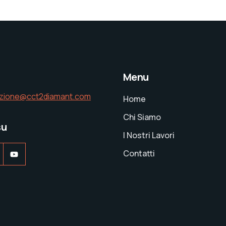
Menu
azione@cct2diamant.com
Home
Chi Siamo
su
I Nostri Lavori
ook
nstagram
YouTube
Contatti