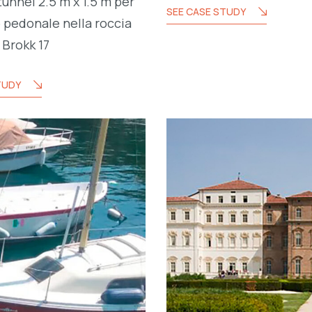
unnel 2.5 m x 1.5 m per
SEE CASE STUDY
 pedonale nella roccia
Brokk 17
TUDY