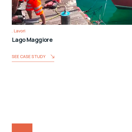
Lavori
Lago Maggiore
SEE CASE STUDY
Paginazione
Pagination
degli
articoli